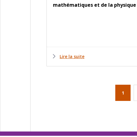
mathématiques et de la physique
Lire la suite
Page
1
couran