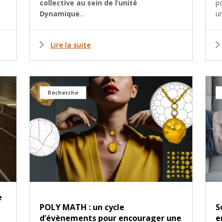
collective au sein de l’unité
po
Dynamique
...
un
Lire la suite
Recherche
e
POLY MATH : un cycle
S
d’évènements pour encourager une
e