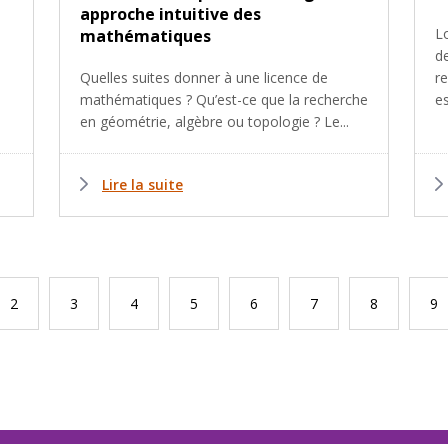
approche intuitive des
L
mathématiques
d
Quelles suites donner à une licence de
r
mathématiques ? Qu’est-ce que la recherche
es
en géométrie, algèbre ou topologie ? Le...
Lire la suite
Page
2
Page
3
Page
4
Page
5
Page
6
Page
7
Page
8
Pa
9
te