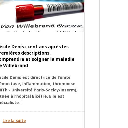
écile Denis : cent ans après les
remières descriptions,
omprendre et soigner la maladie
e Willebrand
écile Denis est directrice de l’unité
émostase, inflammation, thrombose
HITh - Université Paris-Saclay/Inserm),
ituée à l’hôpital Bicêtre. Elle est
pécialiste
...
Lire la suite