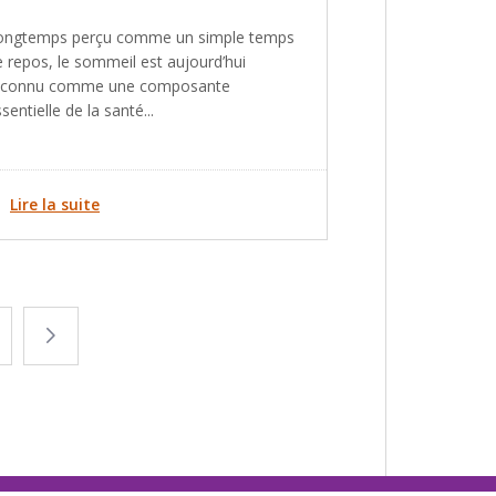
ongtemps perçu comme un simple temps
e repos, le sommeil est aujourd’hui
econnu comme une composante
sentielle de la santé...
Lire la suite
ge
Page
suivante