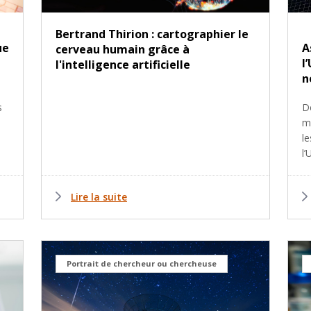
Bertrand Thirion : cartographier le
ue
A
cerveau humain grâce à
l
l'intelligence artificielle
n
s
D
m
l
l’
Lire la suite
Portrait de chercheur ou chercheuse