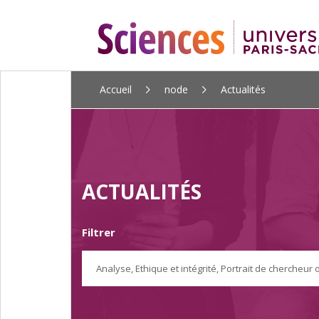
ALLER
Accueil
node
Actualités
AU
CONTENU
PRINCIPAL
ACTUALITÉS
Filtrer
Analyse
,
Ethique et intégrité
,
Portrait de chercheur