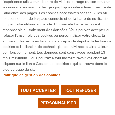
la zone indo-iranienne.
l’expérience utilisateur : lecture de vidéos, partage du contenu sur
les réseaux sociaux, cartes géographiques interactives, mesure de
l’audience des pages. Les cookies nécessaires sont ceux liés au
fonctionnement de l'espace connecté et de la barre de notification
qui peut être utilisée sur le site. L’Université Paris-Saclay est
responsable du traitement des données. Vous pouvez accepter ou
refuser l’ensemble des cookies ou personnaliser votre choix. En
3 rue Joliot Curie
autorisant les services tiers, vous acceptez le dépôt et la lecture de
Bâtiment Bréguet
cookies et l'utilisation de technologies de suivi nécessaires à leur
91190 Gif-sur-Yvette
bon fonctionnement. Les données sont conservées pendant 13
mois maximum. Vous pourrez à tout moment revoir vos choix en
cliquant sur le lien « Gestion des cookies » qui se trouve dans le
Plan du site
pied de page du site.
Politique de gestion des cookies
TOUT ACCEPTER
TOUT REFUSER
Tous droits réservés Université Paris-Saclay
Accessibilité :
partiellement conforme
PERSONNALISER
Facebook
LinkedIn
Youtube
Instagram