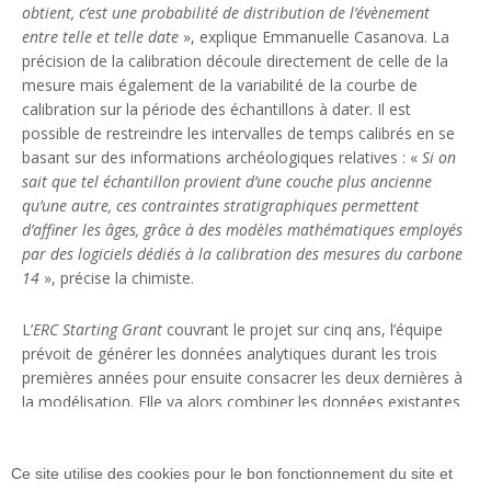
obtient, c’est une probabilité de distribution de l’évènement
entre telle et telle date
», explique Emmanuelle Casanova. La
précision de la calibration découle directement de celle de la
mesure mais également de la variabilité de la courbe de
calibration sur la période des échantillons à dater. Il est
possible de restreindre les intervalles de temps calibrés en se
basant sur des informations archéologiques relatives : «
Si on
sait que tel échantillon provient d’une couche plus ancienne
qu’une autre, ces contraintes stratigraphiques permettent
d’affiner les âges, grâce à des modèles mathématiques employés
par des logiciels dédiés à la calibration des mesures du carbone
14
», précise la chimiste.
L’
ERC Starting Grant
couvrant le projet sur cinq ans, l’équipe
prévoit de générer les données analytiques durant les trois
premières années pour ensuite consacrer les deux dernières à
la modélisation. Elle va alors combiner les données existantes
et celles générées afin de mieux comprendre le cadre
environnemental et temporel de l’étude et enfin proposer des
scénarios d’arrivée et de diffusion de l’agropastoralisme dans
Ce site utilise des cookies pour le bon fonctionnement du site et