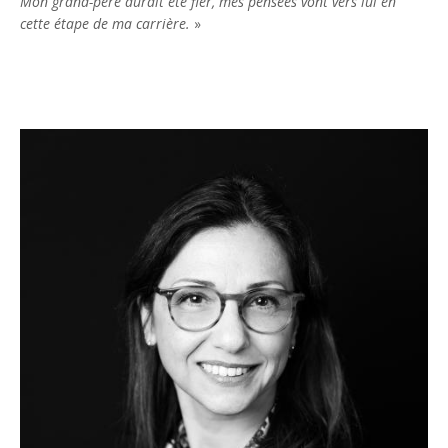
Mon grand-père aurait été fier, mes pensées vont vers lui en
cette étape de ma carrière.
»