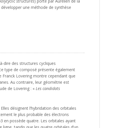
olycyclic structures
) porté par Aurélien de la
e à développer une méthode de synthèse
-dire des structures cycliques
, ce type de composé présente également
e de Franck Lovering montre cependant que
anes. Au contraire, leur géométrie est
tude de Lovering : «
Les candidats
lles désignent l’hybridation des orbitales
cement le plus probable des électrons
p3 en possède quatre. Les orbitales ayant
ligne, tandis que les quatre orbitales d’un