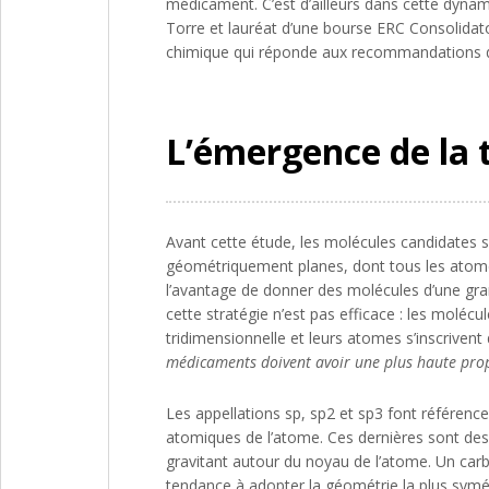
médicament. C’est d’ailleurs dans cette dynami
Torre et lauréat d’une bourse ERC Consolidat
chimique qui réponde aux recommandations d
L’émergence de la 
Avant cette étude, les molécules candidates s
géométriquement planes, dont tous les atome
l’avantage de donner des molécules d’une gran
cette stratégie n’est pas efficace : les molé
tridimensionnelle et leurs atomes s’inscrivent
médicaments doivent avoir une plus haute pro
Les appellations sp, sp2 et sp3 font référenc
atomiques de l’atome. Ces dernières sont des
gravitant autour du noyau de l’atome. Un carb
tendance à adopter la géométrie la plus symét