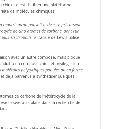
u chimiste est d’utiliser une plateforme
riété de molécules chimiques.
 a montré qu’on pouvait activer ce précurseur
érocycle de cinq atomes de carbone, dont l’un
r plus électrophile.
» L’acide de Lewis utilisé
 liaison avec un autre composé, mais bloque
nduit à un composé chiral et privilégie l’un
s molécules polycycliques pontées ou en forme
s et déjà parvenus à synthétiser quelques
 atomes de carbone de l’hétérocycle de la
èse trouvera sa place dans la recherche de
iaux.
k Bikker, Christine Humblet,
J. Med. Chem
,