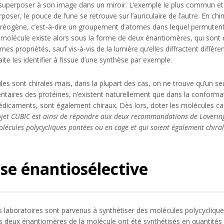
 le superposer à son image dans un miroir. L’exemple le plus commun et f
oser, le pouce de l’une se retrouve sur l’auriculaire de l’autre. En chim
stéréogène, c’est-à-dire un groupement d’atomes dans lequel permute
molécule existe alors sous la forme de deux énantiomères, qui sont de
 propriétés, sauf vis-à-vis de la lumière qu’elles diffractent diffé
aite les identifier à l’issue d’une synthèse par exemple.
es sont chirales mais, dans la plupart des cas, on ne trouve qu’un s
ntaires des protéines, n’existent naturellement que dans la conforma
médicaments, sont également chiraux. Dès lors, doter les molécules 
ojet CUBIC est ainsi de répondre aux deux recommandations de Loverin
lécules polycycliques pontées ou en cage et qui soient également chira
èse énantiosélective
 laboratoires sont parvenus à synthétiser des molécules polycycliqu
es deux énantiomères de la molécule ont été synthétisés en quantités 