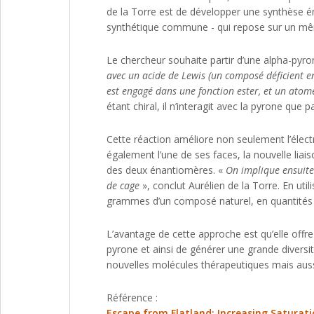
de la Torre est de développer une synthèse éna
synthétique commune - qui repose sur un mêm
Le chercheur souhaite partir d’une alpha-pyr
avec un acide de Lewis (un composé déficient en 
est engagé dans une fonction ester, et un atome 
étant chiral, il n’interagit avec la pyrone que 
Cette réaction améliore non seulement l’élect
également l’une de ses faces, la nouvelle liai
des deux énantiomères. «
On implique ensuite
de cage
», conclut Aurélien de la Torre. En uti
grammes d’un composé naturel, en quantités 
L’avantage de cette approche est qu’elle offre
pyrone et ainsi de générer une grande divers
nouvelles molécules thérapeutiques mais aus
Référence :
Escape from Flatland: Increasing Saturati