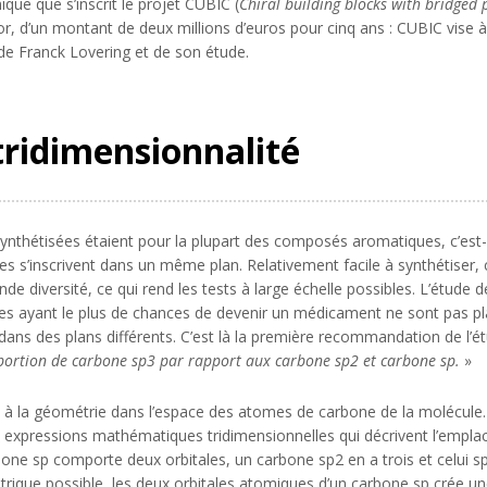
que que s’inscrit le projet CUBIC (
Chiral building blocks with bridged p
or, d’un montant de deux millions d’euros pour cinq ans : CUBIC vis
e Franck Lovering et de son étude.
tridimensionnalité
ynthétisées étaient pour la plupart des composés aromatiques, c’est-à
s s’inscrivent dans un même plan. Relativement facile à synthétiser
de diversité, ce qui rend les tests à large échelle possibles. L’étud
cules ayant le plus de chances de devenir un médicament ne sont pas pl
 dans des plans différents. C’est là la première recommandation de l’é
portion de carbone sp3 par rapport aux carbone sp2 et carbone sp.
»
e à la géométrie dans l’espace des atomes de carbone de la molécule. E
 expressions mathématiques tridimensionnelles qui décrivent l’empla
one sp comporte deux orbitales, un carbone sp2 en a trois et celui s
rique possible, les deux orbitales atomiques d’un carbone sp crée une 