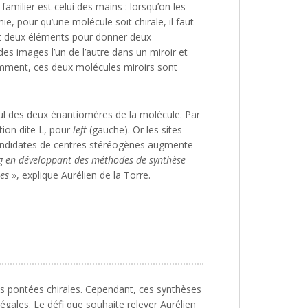
amilier est celui des mains : lorsqu’on les
ie, pour qu’une molécule soit chirale, il faut
nt deux éléments pour donner deux
s images l’un de l’autre dans un miroir et
remment, ces deux molécules miroirs sont
eul des deux énantiomères de la molécule. Par
tion dite L, pour
left
(gauche). Or les sites
candidates de centres stéréogènes augmente
g en développant des méthodes de synthèse
les
», explique Aurélien de la Torre.
es pontées chirales. Cependant, ces synthèses
égales. Le défi que souhaite relever Aurélien