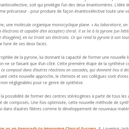
ntiosélective, soit qui privilégie l’un des deux énantiomères. L’idée d
e précurseur - pour produire de façon énantiosélective toute une va
one, une molécule organique monocyclique plane. «
Au laboratoire, on
électrons et capable d’en accepter) chiral. Il se lie à la pyrone [un hét
d’oxygène], en lui tirant ses électrons. Ce qui rend la pyrone à son tou
par l’une de ses deux faces.
rophilie de la pyrone, lui donnant la capacité de former une nouvelle
son ne se faisant que d’un côté. Cette première étape de la synthèse co
 ce composé dans d’autres réactions en cascades, qui donnent lieu à de
lisant cette nouvelle approche, le chimiste et ses collègues sont d’ore
non négligeables pour ce genre de synthèse.
 la possibilité de former des centres stéréogènes à partir de tous les
ité de composés. Une fois optimisée, cette nouvelle méthode de synth
si dans d’autres filières comme le développement de nouveaux matér
on as an Approach to Improving Clinical Success
, F. Lovering, Jac