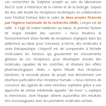
Les recherches de Delphine Joseph au sein du laboratoire
BioCIS sont à l’interface de la chimie et de la biologie. Depuis
dix ans, elle étudie les récepteurs nicotiniques en collaboration
avec l’Institut Pasteur dans le cadre de
deux projets financés
par l’Agence nationale de la recherche (ANR)
. L’enjeu est de
taille : il s’agit de traiter l’addiction au tabac, le premier facteur
de risque évitable des cancers. «
Nous étudions le
fonctionnement d’une famille de récepteurs impliqués dans les
addictions au tabac pour concevoir, à terme, des molécules à
visée thérapeutique. L’objectif est de comprendre à l’échelle
moléculaire les facteurs qui gouvernent les mouvements
globaux de ces récepteurs, pour développer ensuite des
molécules capables de les contrôler, et d’induire des effets
pharmacologiques ciblés.
» Après l’étude d’un récepteur
bactérien, la seconde phase du projet vise directement une
interface particulière d’un récepteur humain. «
Nous tentons de
concevoir des ligands de cette interface orpheline grâce à une
approche de chimie médicinale appelée "de novo" »
, explique
la chercheuse, dont l’équipe obtient aujourd’hui des résultats
très encourageants avec les premières molécules-actives.