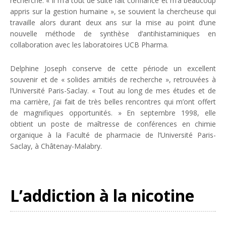
recherche. «
Il m’a tout de suite fait confiance et m’a beaucoup
appris sur la gestion humaine
», se souvient la chercheuse qui
travaille alors durant deux ans sur la mise au point d’une
nouvelle méthode de synthèse d’antihistaminiques en
collaboration avec les laboratoires UCB Pharma.
Delphine Joseph conserve de cette période un excellent
souvenir et de «
solides amitiés de recherche
», retrouvées à
l’Université Paris-Saclay. «
Tout au long de mes études et de
ma carrière, j’ai fait de très belles rencontres qui m’ont offert
de magnifiques opportunités.
» En septembre 1998, elle
obtient un poste de maîtresse de conférences en chimie
organique à la Faculté de pharmacie de l’Université Paris-
Saclay, à Châtenay-Malabry.
L’addiction à la nicotine