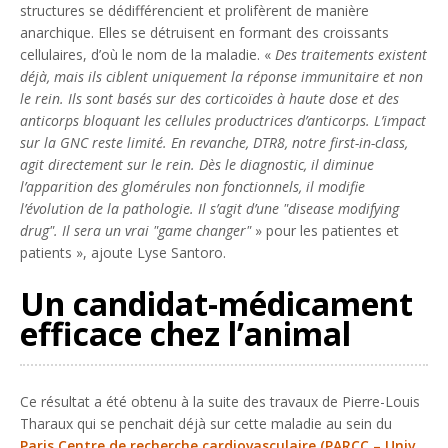
structures se dédifférencient et prolifèrent de manière
anarchique. Elles se détruisent en formant des croissants
cellulaires, d’où le nom de la maladie. «
Des traitements existent
déjà, mais ils ciblent uniquement la réponse immunitaire et non
le rein. Ils sont basés sur des corticoïdes à haute dose et des
anticorps bloquant les cellules productrices d’anticorps. L’impact
sur la GNC reste limité. En revanche, DTR8, notre first-in-class,
agit directement sur le rein. Dès le diagnostic, il diminue
l’apparition des glomérules non fonctionnels, il modifie
l’évolution de la pathologie. Il s’agit d’une "disease modifying
drug". Il sera un vrai "game changer"
» pour les patientes et
patients », ajoute Lyse Santoro.
Un candidat-médicament
efficace chez l’animal
Ce résultat a été obtenu à la suite des travaux de Pierre-Louis
Tharaux qui se penchait déjà sur cette maladie au sein du
Paris Centre de recherche cardiovasculaire (PARCC – Univ.