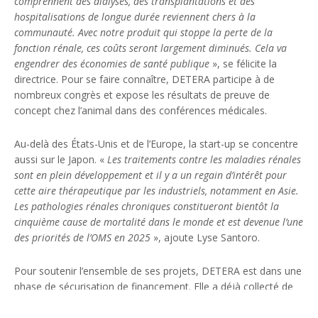
comprennent des dialyses, des transplantations et des
hospitalisations de longue durée reviennent chers à la
communauté. Avec notre produit qui stoppe la perte de la
fonction rénale, ces coûts seront largement diminués. Cela va
engendrer des économies de santé publique
», se félicite la
directrice. Pour se faire connaître, DETERA participe à de
nombreux congrès et expose les résultats de preuve de
concept chez l’animal dans des conférences médicales.
Au-delà des États-Unis et de l’Europe, la start-up se concentre
aussi sur le Japon. «
Les traitements contre les maladies rénales
sont en plein développement et il y a un regain d’intérêt pour
cette aire thérapeutique par les industriels, notamment en Asie.
Les pathologies rénales chroniques constitueront bientôt la
cinquième cause de mortalité dans le monde et est devenue l’une
des priorités de l’OMS en 2025
», ajoute Lyse Santoro.
Pour soutenir l’ensemble de ses projets, DETERA est dans une
phase de sécurisation de financement. Elle a déjà collecté de
l’argent public via Bpifrance et prépare sa première levée de
fonds. Quatre millions d’euros seront nécessaires pour porter