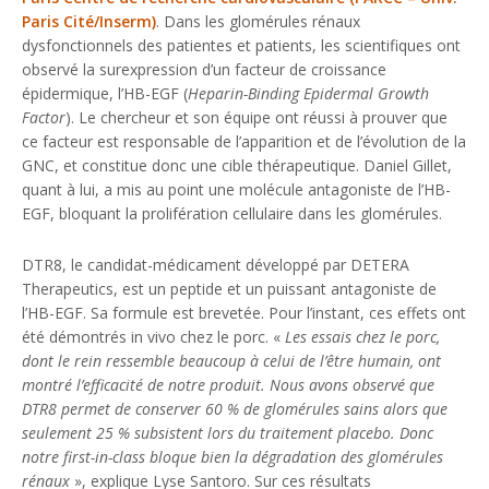
Paris Cité/Inserm)
. Dans les glomérules rénaux
dysfonctionnels des patientes et patients, les scientifiques ont
observé la surexpression d’un facteur de croissance
épidermique, l’HB-EGF (
Heparin-Binding Epidermal Growth
Factor
). Le chercheur et son équipe ont réussi à prouver que
ce facteur est responsable de l’apparition et de l’évolution de la
GNC, et constitue donc une cible thérapeutique. Daniel Gillet,
quant à lui, a mis au point une molécule antagoniste de l’HB-
EGF, bloquant la prolifération cellulaire dans les glomérules.
DTR8, le candidat-médicament développé par DETERA
Therapeutics, est un peptide et un puissant antagoniste de
l’HB-EGF. Sa formule est brevetée. Pour l’instant, ces effets ont
été démontrés in vivo chez le porc. «
Les essais chez le porc,
dont le rein ressemble beaucoup à celui de l’être humain, ont
montré l’efficacité de notre produit. Nous avons observé que
DTR8 permet de conserver 60 % de glomérules sains alors que
seulement 25 % subsistent lors du traitement placebo. Donc
notre first-in-class bloque bien la dégradation des glomérules
rénaux
», explique Lyse Santoro. Sur ces résultats