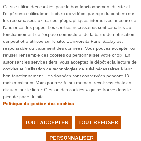
le candidat-médicament jusqu’à l’étude de phase I chez l’être
Ce site utilise des cookies pour le bon fonctionnement du site et
humain.
l’expérience utilisateur : lecture de vidéos, partage du contenu sur
les réseaux sociaux, cartes géographiques interactives, mesure de
l’audience des pages. Les cookies nécessaires sont ceux liés au
fonctionnement de l'espace connecté et de la barre de notification
qui peut être utilisée sur le site. L’Université Paris-Saclay est
responsable du traitement des données. Vous pouvez accepter ou
refuser l’ensemble des cookies ou personnaliser votre choix. En
3 rue Joliot Curie
autorisant les services tiers, vous acceptez le dépôt et la lecture de
Bâtiment Bréguet
cookies et l'utilisation de technologies de suivi nécessaires à leur
91190 Gif-sur-Yvette
bon fonctionnement. Les données sont conservées pendant 13
mois maximum. Vous pourrez à tout moment revoir vos choix en
cliquant sur le lien « Gestion des cookies » qui se trouve dans le
Plan du site
pied de page du site.
Politique de gestion des cookies
TOUT ACCEPTER
TOUT REFUSER
Tous droits réservés Université Paris-Saclay
Accessibilité :
partiellement conforme
PERSONNALISER