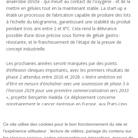
anaérobie stricte - qui meurt au contact de l'oxygène - et de la
mettre en gélules tout en la maintenant stable. La start-up a
établi un processus de fabrication capable de produire des lots
à l'échelle du kilogramme, garantissant une stabilité du produit
pendant trois ans entre 2 et 8°C. Cela rend la délivrance
possible d’une dose précise sous forme de gélule gastro-
résistante, et le franchissement de l'étape de la preuve de
concept industrielle.
Les prochaines années seront marquées par des points
d'inflexion cliniques importants, avec les premiers résultats de
phase 2 attendus entre 2026 et 2028. «
Notre ambition est
d'être en mesure d'enchaîner avec une soumission de phase 3 à
l'horizon 2029 pour une première commercialisation vers 2033
», projette Benjamin Hadida. Ce déploiement concerne
prioritairement le cancer gastrique en Europe, aux États-Unis
et au Japon. «
Au-delà d’Exeliom, si nous parvenons à démontrer
l'efficacité de nos essais cliniques, c’est tout le domaine des
biotechnologies liées au microbiote qui connaîtra certainement
Ce site utilise des cookies pour le bon fonctionnement du site et
une deuxième vie
», conclut le CEO.
l’expérience utilisateur : lecture de vidéos, partage du contenu sur
les réseaux sociaux, cartes géographiques interactives, mesure de