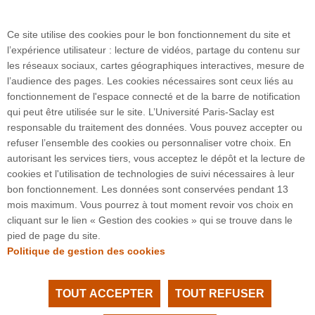
https://www.universite-paris-
saclay.fr/actualites/menopause-un-tabou-
demystifier-pour-la-sante-des-femmes
Ce site utilise des cookies pour le bon fonctionnement du site et
l’expérience utilisateur : lecture de vidéos, partage du contenu sur
les réseaux sociaux, cartes géographiques interactives, mesure de
l’audience des pages. Les cookies nécessaires sont ceux liés au
fonctionnement de l'espace connecté et de la barre de notification
qui peut être utilisée sur le site. L’Université Paris-Saclay est
responsable du traitement des données. Vous pouvez accepter ou
refuser l’ensemble des cookies ou personnaliser votre choix. En
3 rue Joliot Curie
autorisant les services tiers, vous acceptez le dépôt et la lecture de
Bâtiment Bréguet
cookies et l'utilisation de technologies de suivi nécessaires à leur
91190 Gif-sur-Yvette
bon fonctionnement. Les données sont conservées pendant 13
mois maximum. Vous pourrez à tout moment revoir vos choix en
cliquant sur le lien « Gestion des cookies » qui se trouve dans le
Plan du site
pied de page du site.
Politique de gestion des cookies
TOUT ACCEPTER
TOUT REFUSER
Tous droits réservés Université Paris-Saclay