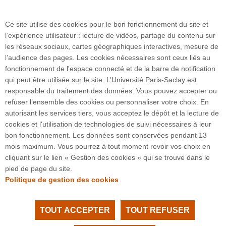
La start-up Mycelium Technologies sera présente vendredi 19
juin 2026 sur le stand 3H19 de l'Université Paris-Saclay au
Ce site utilise des cookies pour le bon fonctionnement du site et
salon Viva Technology 2026, Paris Expo, Porte de Versailles.
l’expérience utilisateur : lecture de vidéos, partage du contenu sur
les réseaux sociaux, cartes géographiques interactives, mesure de
l’audience des pages. Les cookies nécessaires sont ceux liés au
fonctionnement de l'espace connecté et de la barre de notification
qui peut être utilisée sur le site. L’Université Paris-Saclay est
responsable du traitement des données. Vous pouvez accepter ou
refuser l’ensemble des cookies ou personnaliser votre choix. En
3 rue Joliot Curie
autorisant les services tiers, vous acceptez le dépôt et la lecture de
Bâtiment Bréguet
cookies et l'utilisation de technologies de suivi nécessaires à leur
91190 Gif-sur-Yvette
bon fonctionnement. Les données sont conservées pendant 13
mois maximum. Vous pourrez à tout moment revoir vos choix en
cliquant sur le lien « Gestion des cookies » qui se trouve dans le
Plan du site
pied de page du site.
Politique de gestion des cookies
TOUT ACCEPTER
TOUT REFUSER
Tous droits réservés Université Paris-Saclay