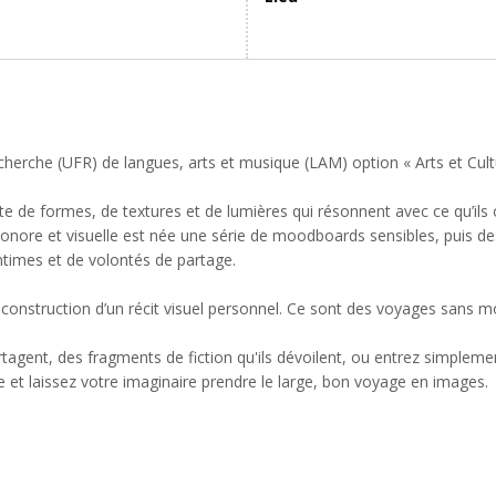
echerche (UFR) de langues, arts et musique (LAM) option « Arts et Cu
 quête de formes, de textures et de lumières qui résonnent avec ce qu’il
onore et visuelle est née une série de moodboards sensibles, puis des 
intimes et de volontés de partage.
construction d’un récit visuel personnel. Ce sont des voyages sans mot
agent, des fragments de fiction qu'ils dévoilent, ou entrez simplement
t laissez votre imaginaire prendre le large, bon voyage en images.