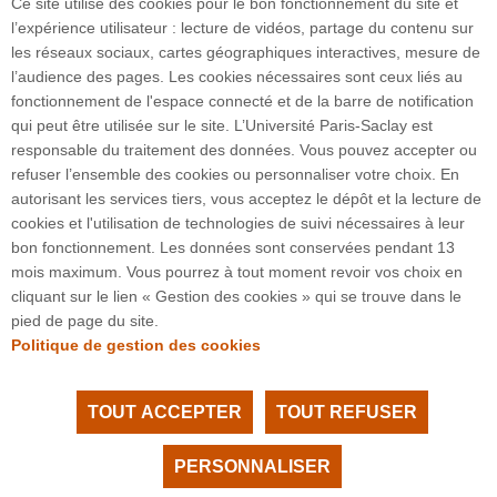
Ce site utilise des cookies pour le bon fonctionnement du site et
Merci à la Ville de Paris et Nuit Blanche 2025.
l’expérience utilisateur : lecture de vidéos, partage du contenu sur
les réseaux sociaux, cartes géographiques interactives, mesure de
l’audience des pages. Les cookies nécessaires sont ceux liés au
fonctionnement de l'espace connecté et de la barre de notification
qui peut être utilisée sur le site. L’Université Paris-Saclay est
responsable du traitement des données. Vous pouvez accepter ou
refuser l’ensemble des cookies ou personnaliser votre choix. En
3 rue Joliot Curie
autorisant les services tiers, vous acceptez le dépôt et la lecture de
Bâtiment Bréguet
cookies et l'utilisation de technologies de suivi nécessaires à leur
91190 Gif-sur-Yvette
bon fonctionnement. Les données sont conservées pendant 13
mois maximum. Vous pourrez à tout moment revoir vos choix en
cliquant sur le lien « Gestion des cookies » qui se trouve dans le
Plan du site
pied de page du site.
Politique de gestion des cookies
TOUT ACCEPTER
TOUT REFUSER
Tous droits réservés Université Paris-Saclay
Accessibilité :
partiellement conforme
PERSONNALISER