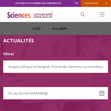
SITE INSTITUTIONNEL DE L'UNIVERSITÉ
Accessibilité
fr
ALLER
AU
Menu pr
CONTENU
Search
PRINCIPAL
Accueil
node
Actualités
ACTUALITÉS
Filtrer
Analyse
,
Ethique et intégrité
,
Portrait de chercheur ou chercheuse
,
Re